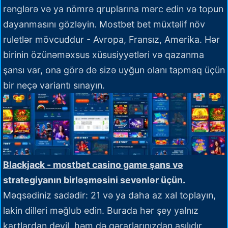
rənglərə və ya nömrə qruplarına mərc edin və topun
dayanmasını gözləyin. Mostbet bet müxtəlif növ
ruletlər mövcuddur - Avropa, Fransız, Amerika. Hər
birinin özünəməxsus xüsusiyyətləri və qazanma
şansı var, ona görə də sizə uyğun olanı tapmaq üçün
bir neçə variantı sınayın.
Blackjack - mostbet casino game şans və
strategiyanın birləşməsini sevənlər üçün.
Məqsədiniz sadədir: 21 və ya daha az xal toplayın,
lakin dilleri məğlub edin. Burada hər şey yalnız
kartlardan deyil, həm də qərarlarınızdan asılıdır.