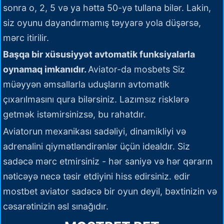
sonra o, 2, 5 və ya hətta 50-yə tullana bilər. Lakin,
siz oyunu dayandırmamış təyyarə yola düşərsə,
mərc itirilir.
Başqa bir xüsusiyyət avtomatik funksiyalarla
oynamaq imkanıdır.
Aviator-da mosbets Siz
müəyyən əmsallarla uduşların avtomatik
çıxarılmasını qura bilərsiniz. Lazımsız risklərə
getmək istəmirsinizsə, bu rahatdır.
Aviatorun mexanikası sadəliyi, dinamikliyi və
adrenalini qiymətləndirənlər üçün idealdır. Siz
sadəcə mərc etmirsiniz - hər saniyə və hər qərarın
nəticəyə necə təsir etdiyini hiss edirsiniz. edir
mostbet aviator sadəcə bir oyun deyil, bəxtinizin və
cəsarətinizin əsl sınağıdır.