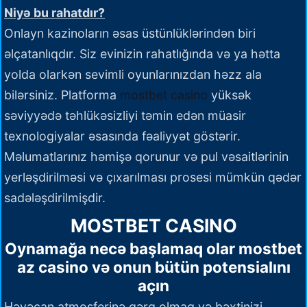
Niyə bu rahatdır?
Onlayn kazinoların əsas üstünlüklərindən biri
əlçatanlıqdır. Siz evinizin rahatlığında və ya hətta
yolda olarkən sevimli oyunlarınızdan həzz ala
bilərsiniz. Platforma
mostbet casino
yüksək
səviyyədə təhlükəsizliyi təmin edən müasir
texnologiyalar əsasında fəaliyyət göstərir.
Məlumatlarınız həmişə qorunur və pul vəsaitlərinin
yerləşdirilməsi və çıxarılması prosesi mümkün qədər
sadələşdirilmişdir.
MOSTBET CASINO
Oynamağa necə başlamaq olar mostbet
az casino və onun bütün potensialını
açın
Həyəcan atmosferinə qərq olmaq və bəxtinizi