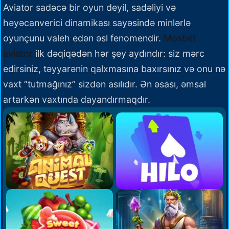
Aviator sadəcə bir oyun deyil, sadəliyi və
həyəcanverici dinamikası sayəsində minlərlə
oyunçunu valeh edən əsl fenomendir.
Mosbet
aviator
ilk dəqiqədən hər şey aydındır: siz mərc
edirsiniz, təyyarənin qalxmasına baxırsınız və onu nə
vaxt “tutmağınız” sizdən asılıdır. Ən əsası, əmsal
artarkən vaxtında dayandırmaqdır.