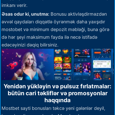
imkanı verir.
Əsas odur ki, unutma:
Bonusu aktivləşdirməzdən
əvvəl qaydaları diqqətlə öyrənmək daha yaxşıdır
mostobet və minimum depozit məbləği, buna görə
də hər şeyi maksimum fayda ilə necə istifadə
edəcəyinizi dəqiq bilirsiniz.
Yenidən yükləyin və pulsuz fırlatmalar:
bütün cari təkliflər və promosyonlar
haqqında
Mostbet sayti bonusları təkcə yeni gələnlər deyil,