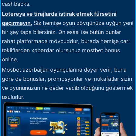
cashbacks.
Lotereya və tirajlarda iştirak etmək fürsətini
qaçırmayın.
Siz həmişə oyun zövqünüzə uyğun yeni
bir şey tapa bilərsiniz. Ən əsası isə bütün bunlar
rahat platformada mövcuddur, burada həmişə cari
təkliflərdən xəbərdar olursunuz mostbet bonus
online.
Mosbet azerbaijan oyunçularına dəyər verir, buna
görə də bonuslar, promosyonlar və mükafatlar sizin
və oyununuzun nə qədər vacib olduğunu göstərmək
üsuludur.