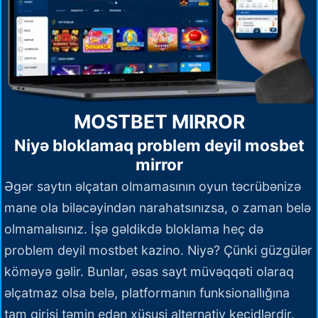
MOSTBET MIRROR
Niyə bloklamaq problem deyil mosbet
mirror
Əgər saytın əlçatan olmamasının oyun təcrübənizə
mane ola biləcəyindən narahatsınızsa, o zaman belə
olmamalısınız. İşə gəldikdə bloklama heç də
problem deyil mostbet kazino. Niyə? Çünki güzgülər
köməyə gəlir. Bunlar, əsas sayt müvəqqəti olaraq
əlçatmaz olsa belə, platformanın funksionallığına
tam girişi təmin edən xüsusi alternativ keçidlərdir.