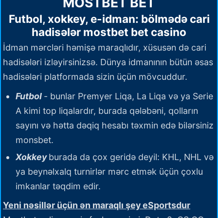
MOSTBET BET
Futbol, xokkey, e-idman: bölmədə cari
hadisələr mostbet bet casino
İdman mərcləri həmişə maraqlıdır, xüsusən də cari
hadisələri izləyirsinizsə. Dünya idmanının bütün əsas
hadisələri platformada sizin üçün mövcuddur.
Futbol
- bunlar Premyer Liqa, La Liqa və ya Serie
A kimi top liqalardır, burada qələbəni, qolların
sayını və hətta dəqiq hesabı təxmin edə bilərsiniz
monsbet.
Xokkey
burada da çox geridə deyil: KHL, NHL və
ya beynəlxalq turnirlər mərc etmək üçün çoxlu
imkanlar təqdim edir.
Yeni nəsillər üçün ən maraqlı şey eSportsdur