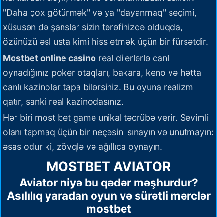
"Daha çox götürmək" və ya "dayanmaq" seçimi,
xüsusən də şanslar sizin tərəfinizdə olduqda,
özünüzü əsl usta kimi hiss etmək üçün bir fürsətdir.
Mostbet online casino
real dilerlərlə canlı
oynadığınız poker otaqları, bakara, keno və hətta
canlı kazinolar tapa bilərsiniz. Bu oyuna realizm
qatır, sanki real kazinodasınız.
Hər biri most bet game unikal təcrübə verir. Sevimli
olanı tapmaq üçün bir neçəsini sınayın və unutmayın:
əsas odur ki, zövqlə və ağıllıca oynayın.
MOSTBET AVIATOR
Aviator niyə bu qədər məşhurdur?
Asılılıq yaradan oyun və sürətli mərclər
mostbet