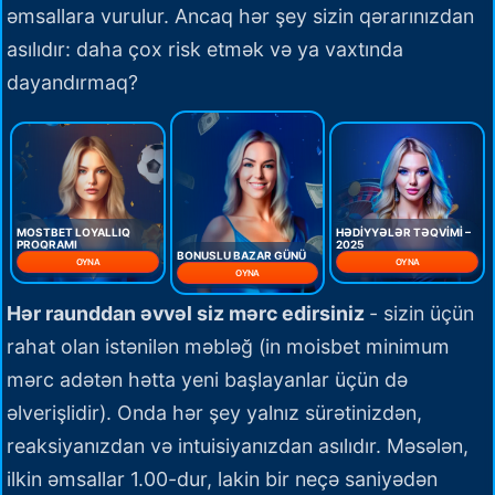
əmsallara vurulur. Ancaq hər şey sizin qərarınızdan
asılıdır: daha çox risk etmək və ya vaxtında
dayandırmaq?
MOSTBET LOYALLIQ
HƏDİYYƏLƏR TƏQVİMİ –
PROQRAMI
2025
BONUSLU BAZAR GÜNÜ
OYNA
OYNA
OYNA
Hər raunddan əvvəl siz mərc edirsiniz
- sizin üçün
rahat olan istənilən məbləğ (in moisbet minimum
mərc adətən hətta yeni başlayanlar üçün də
əlverişlidir). Onda hər şey yalnız sürətinizdən,
reaksiyanızdan və intuisiyanızdan asılıdır. Məsələn,
ilkin əmsallar 1.00-dur, lakin bir neçə saniyədən