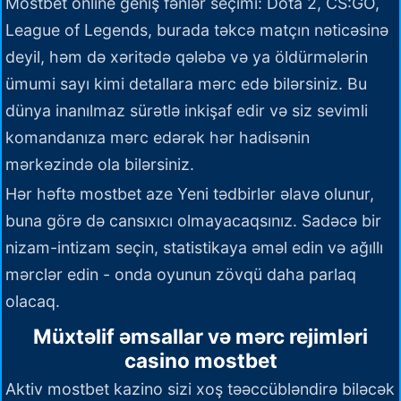
Mostbet online geniş fənlər seçimi: Dota 2, CS:GO,
League of Legends, burada təkcə matçın nəticəsinə
deyil, həm də xəritədə qələbə və ya öldürmələrin
ümumi sayı kimi detallara mərc edə bilərsiniz. Bu
dünya inanılmaz sürətlə inkişaf edir və siz sevimli
komandanıza mərc edərək hər hadisənin
mərkəzində ola bilərsiniz.
Hər həftə mostbet aze Yeni tədbirlər əlavə olunur,
buna görə də cansıxıcı olmayacaqsınız. Sadəcə bir
nizam-intizam seçin, statistikaya əməl edin və ağıllı
mərclər edin - onda oyunun zövqü daha parlaq
olacaq.
Müxtəlif əmsallar və mərc rejimləri
casino mostbet
Aktiv mostbet kazino sizi xoş təəccübləndirə biləcək